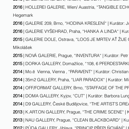
2016
| HOLLEREI GALERIE, Wien/ Auastria, “TANGIBLE ECHOES
Hegemark
2016
| GALERIE 209, Brno, “HODINA KRESLENÍ“ | Kurátor: J
2016
| GALERIE VYŠEHRAD, Praha, “HANKA A LINDA“ | Kurát
2015
| GALERIE DOLE, Ostrava, “LOOS JE MRTEV AŤ ŽIJE O
Mikolášek
2015
| NOVÁ GALERIE, Prague, “INVENTURA“ | Kurátor: Petr
2015
| DORKA GALLERY, Domažlice, “108, 6 PFERDESTARKE“ 
2014
| Mo.ë Vienna, Vienna , “PARAVENT“ | Kurátor: Christi
2014
| 35m2 GALLERY, Praha, “LIAR PARADOX“ | Kurátor: M
2014
| OFF/FORMAT GALLERY, Brno, “STAFFAGE OF THE PRES
2014
| DOMA GALLERY, Kyjov, “CUT” | Kurátor: Barbora Lun
2014
| D9 GALLERY, České Budějovice, “THE ARTIST’S DREAM
2013
| K.ART.ON GALLERY, Prague, “THE CRIME SCENE“ | Ku
2013
| NAU GALLERY, Prague, “CLEAN BLACKBOARD“ | Kurá
2012
| PŮDA GALLERY, Jihlava, “PRINCIP PŘEPLŇOVÁNÍ” | K