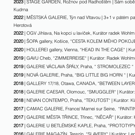
2023
|
STAGE GARDEN, Rožnov pod Radhoštěm
|
Sám sobě p
Kudrna
2022
|
MĚSTSKÁ GALERIE, Týn nad Vltavou
|
3+1 v pátém pat
Herotová
2022
|
OGV Jihlava, Na kopci u laviček, Kurátor radek Wohlm
2020
| ŠOPA gallery, Košice, “CESTA KOLEM MÉHO POKOJE“
2020
| HOLLEREI gallery, Vienna, “HEAD IN THE CAGE“ | Ku
2019
| GAVU Cheb, “ZIMMERREISE“ | Kurátor: Radek Wohlm
2019
| GALERIE VÁCLAVA ŠPÁLY, Praha, “ STROMOLEZEC “ |
2019
| NOVÁ GALERIE, Praha, “BIG LITTLE BIG HORN “ | Kurá
2018
| GALLERY 17/18, Otawa, CANADA, “BETWEEN LAYERS“ 
2018
| GALERIE CAESAR, Olomouc, “SMUGGLER“ | Kurátor: 
2018
| NEVAN CONTEMPO, Praha, “TEKUTOST“ | Kurátor: Klá
2017
| CAMAC GALERIE, France/ Marnei sur Seine, “PAIN
2017
| GALERIE MĚSTA TŘINCE, Třinec, “NĚCAŘ“ | Kurátor: K
2017
| GALERIE U BETLÉMSKÉ KAPLE, Praha, “PROTOTYPY IL
2016
| GALERIE MAGAZÍN, Terezín, “SLAVERY“ | Kurátor: L