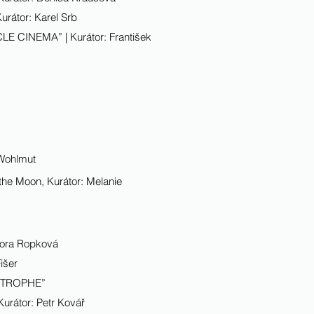
urátor: Karel Srb
CLE CINEMA” | Kurátor: František
 Wohlmut
he Moon, Kurátor: Melanie
bora Ropková
išer
ASTROPHE”
rátor: Petr Kovář