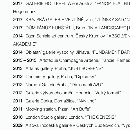
2017
| GALERIE HOLLEREI, Wien/ Austria, “PANOPTICAL BLEND
Hegenmark
2017
| KRAJSKÁ GALERIE VE ZLÍNĚ, Zlín, “ZLÍNSKÝ SALON” |
2017
| DŮM PÁNŮZ KUNŠTÁTU, Brno, “IN A LANDSCAPE” | Ku
2014
| Egon Schiele art centrum, Český Krumlov, “ABSOL
AKADEMIE”
2014
| Oblastní galerie Vysočiny, Jihlava, “FUNDAMENT BARV
2013 – 2015
| Artotéque Champagne Ardene, Francie, Reme
2013
| Artatak gallery, Praha, “JUST SCREENS“
2012
| Chemistry gallery, Praha, “Diplomky”
2012
| Národní Galerie Praha, “Diplomanti AVU”
2012
| Galerie výtvarného umění Hodonín, “Velký formát”
2011
| Galerie Dorka, Domažlice, “Nývlt no”
2011
| Mooving station, Plzeň, “Art Buffe”
2010
| London Studio gallery, London, “THE GENESIS”
2009
| Alšova jihoceská galerie v Českých Budějovicích, “Vý