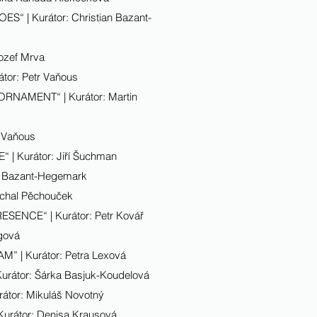
“ | Kurátor: Christian Bazant-
ozef Mrva
or: Petr Vaňous
RNAMENT“ | Kurátor: Martin
 Vaňous
| Kurátor: Jiří Šuchman
an Bazant-Hegemark
ichal Pěchouček
ENCE“ | Kurátor: Petr Kovář
gová
” | Kurátor: Petra Lexová
rátor: Šárka Basjuk-Koudelová
tor: Mikuláš Novotný
urátor: Denisa Krausová