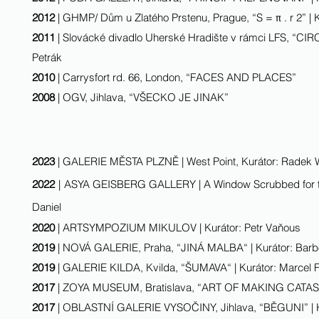
2012
| GHMP/ Dům u Zlatého Prstenu, Prague, “S = π . r 2” | K
2011
| Slovácké divadlo Uherské Hradište v rámci LFS, “CIR
Petrák
2010
| Carrysfort rd. 66, London, “FACES AND PLACES”
2008
| OGV, Jihlava, “VŠECKO JE JINAK”
2023
|
GALERIE MĚSTA PLZNĚ
|
West Point, Kuráto
r: Radek
2022
|
ASYA GEISBERG GALLERY
|
A Window Scrubbed for t
Daniel
2020
|
ARTSYMPOZIUM MIKULOV | Kurátor: P
etr Va
ňous
2019
| NOVÁ GALERIE, Praha, “JINÁ MALBA“ | Kurátor: Bar
2019
| GALERIE KILDA, Kvilda, “ŠUMAVA“ | Kurátor: Marcel F
2017
| ZOYA MUSEUM, Bratislava, “ART OF MAKING CAT
2017
| OBLASTNÍ GALERIE VYSOČINY, Jihlava, “BĚGUNI” | Ku