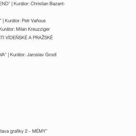
” | Kurátor: Christian Bazant-
 Kurátor: Petr Vaňous
rátor: Milan Kreuzziger
VENTI VÍDEŇSKÉ A PRAŽSKÉ
A” | Kurátor: Jaroslav Grodl
š
stava grafiky 2 – MÉMY”