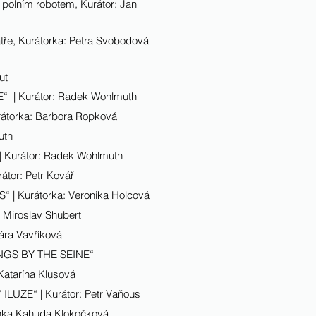
olním robotem, Kurátor: Jan
ře, Kurátorka: Petra Svobodová
ut
 | Kurátor: Radek Wohlmuth
rátorka: Barbora Ropková
uth
 Kurátor: Radek Wohlmuth
tor: Petr Kovář
| Kurátorka: Veronika Holcová
Miroslav Shubert
ra Vavříková
TINGS BY THE SEINE“
atarína Klusová
UZE“ | Kurátor: Petr Vaňous
enka Kahuda Klokočková