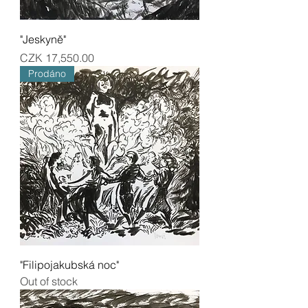
"Jeskyně"
Price
CZK 17,550.00
Prodáno
"Filipojakubská noc"
Out of stock