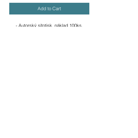
Add to Cart
- Autorský sítotisk, náklad 100ks.
- Velikost papíru (Keaykolour snow
white) 700 × 500 mm).
- Velikost tisku 370 × 460 mm.
- Tištěno čtyřmi barvami.
- Signováno z přední strany.
- Na zadní straně je tisk opatřen
razítkem a podpisem.
Doprava zdarma při platbě
kartou.